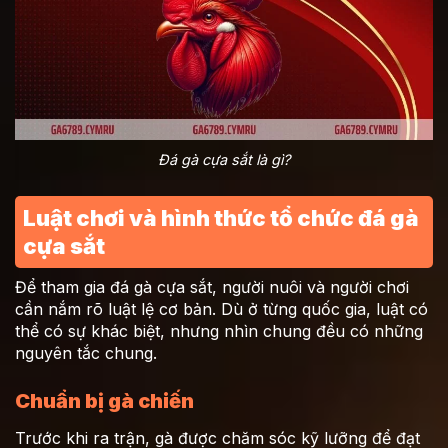
Đá gà cựa sắt là gì?
Luật chơi và hình thức tổ chức đá gà
cựa sắt
Để tham gia đá gà cựa sắt, người nuôi và người chơi
cần nắm rõ luật lệ cơ bản. Dù ở từng quốc gia, luật có
thể có sự khác biệt, nhưng nhìn chung đều có những
nguyên tắc chung.
Chuẩn bị gà chiến
Trước khi ra trận, gà được chăm sóc kỹ lưỡng để đạt