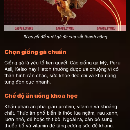
Bí quyết để nuôi gà đá cựa sắt thành công
Chọn giống gà chuẩn
Giống gà là yếu tố tiên quyết. Các giống gà Mỹ, Peru,
Asil, Kelso hay Hatch thường được ưa chuộng vì có
thân hình rắn chắc, sức khỏe dẻo dai và khả năng
tung đòn cực nhanh.
Chế độ ăn uống khoa học
Khẩu phần ăn phải giàu protein, vitamin và khoáng
chất. Thức ăn phổ biến là thóc lúa ngâm, rau xanh,
lươn nhỏ, dế hoặc thịt bò. Ngoài ra, cần bổ sung
thuốc bổ và vitamin để tăng cường sức đề kháng.