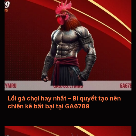
Tổng quan về lối gà chọi hay nhất
Lối gà chọi hay nhất – Bí quyết tạo nên
chiến kê bất bại tại GA6789