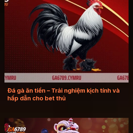
Đá gà ăn tiền là gì và vì sao lại hấp dẫn
Đá gà ăn tiền – Trải nghiệm kịch tính và
hấp dẫn cho bet thủ