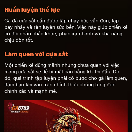
Huấn luyện thể lực
Gà đá cựa sắt cần được tập chạy bội, vần đòn, tập
bay nhảy và rèn luyện sức bền. Việc này giúp chiến kê
có đôi chân chắc khỏe, phản xạ nhanh và khả năng
chịu đòn tốt.
Làm quen với cựa sắt
Một chiến kê dũng mãnh nhưng chưa quen với việc
mang cựa sắt sẽ dễ bị mất cân bằng khi thi đấu. Do
đó, quá trình tập luyện phải có bước cho gà làm quen,
đảm bảo khi vào trận chính thức chúng tung đòn
chính xác và mạnh mẽ.