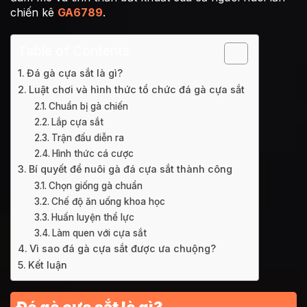
chiến kê
GA6789
.
Table of Contents
Đá gà cựa sắt là gì?
Luật chơi và hình thức tổ chức đá gà cựa sắt
Chuẩn bị gà chiến
Lắp cựa sắt
Trận đấu diễn ra
Hình thức cá cược
Bí quyết để nuôi gà đá cựa sắt thành công
Chọn giống gà chuẩn
Chế độ ăn uống khoa học
Huấn luyện thể lực
Làm quen với cựa sắt
Vì sao đá gà cựa sắt được ưa chuộng?
Kết luận
Đá gà cựa sắt là gì?