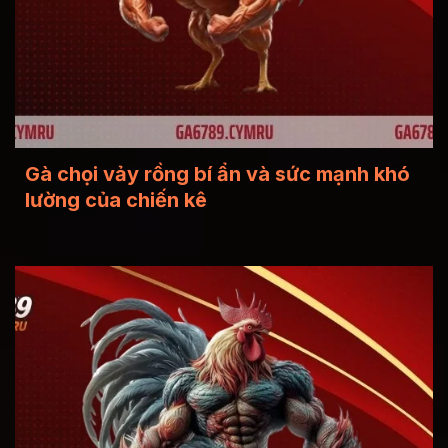
Đặc điểm nhận dạng gà chọi vảy rồng
Gà chọi vảy rồng bí ẩn và sức mạnh khó
lường của chiến kê