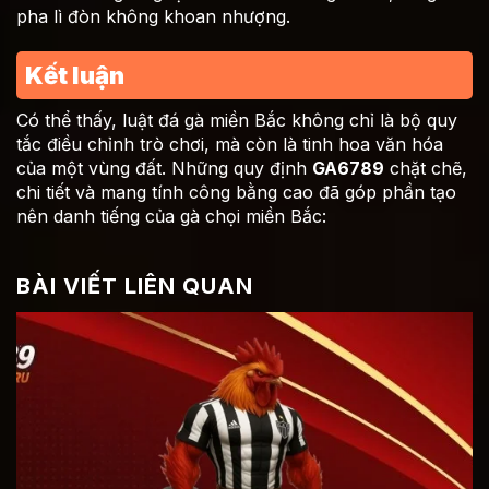
pha lì đòn không khoan nhượng.
Kết luận
Có thể thấy, luật đá gà miền Bắc không chỉ là bộ quy
tắc điều chỉnh trò chơi, mà còn là tinh hoa văn hóa
của một vùng đất. Những quy định
GA6789
chặt chẽ,
chi tiết và mang tính công bằng cao đã góp phần tạo
nên danh tiếng của gà chọi miền Bắc:
BÀI VIẾT LIÊN QUAN