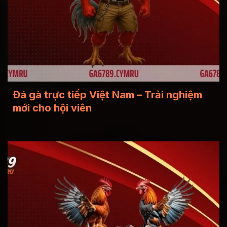
Giới thiệu về đá gà trực tiếp Việt Nam
Đá gà trực tiếp Việt Nam – Trải nghiệm
mới cho hội viên