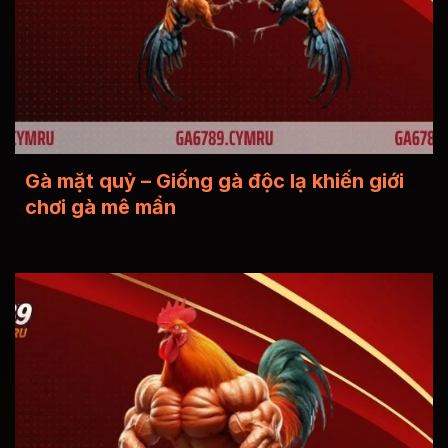
Gà mặt quỷ là gì?
Gà mặt quỷ – Giống gà độc lạ khiến giới
chơi gà mê mẩn