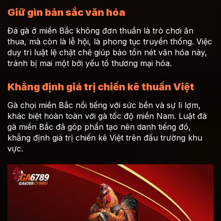
Giữ gìn bản sắc văn hóa
Đá gà ở miền Bắc không đơn thuần là trò chơi ăn
thua, mà còn là lễ hội, là phong tục truyền thống. Việc
duy trì luật lệ chặt chẽ giúp bảo tồn nét văn hóa này,
tránh bị mai một bởi yếu tố thương mại hóa.
Khẳng định giá trị chiến kê thuần Việt
Gà chọi miền Bắc nổi tiếng với sức bền và sự lì lợm,
khác biệt hoàn toàn với gà tốc độ miền Nam. Luật đá
gà miền Bắc đã góp phần tạo nên danh tiếng đó,
khẳng định giá trị chiến kê Việt trên đấu trường khu
vực.