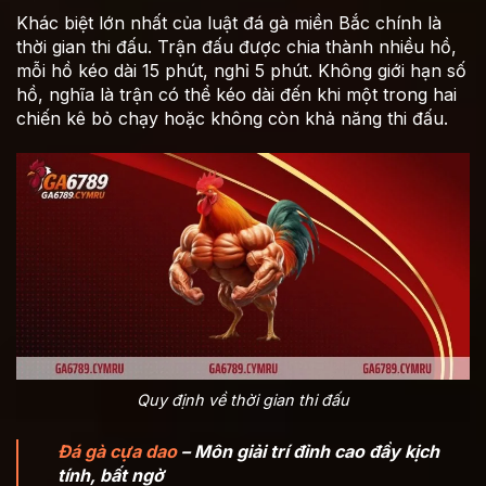
Khác biệt lớn nhất của luật đá gà miền Bắc chính là
thời gian thi đấu. Trận đấu được chia thành nhiều hồ,
mỗi hồ kéo dài 15 phút, nghỉ 5 phút. Không giới hạn số
hồ, nghĩa là trận có thể kéo dài đến khi một trong hai
chiến kê bỏ chạy hoặc không còn khả năng thi đấu.
Quy định về thời gian thi đấu
Đá gà cựa dao
– Môn giải trí đỉnh cao đầy kịch
tính, bất ngờ