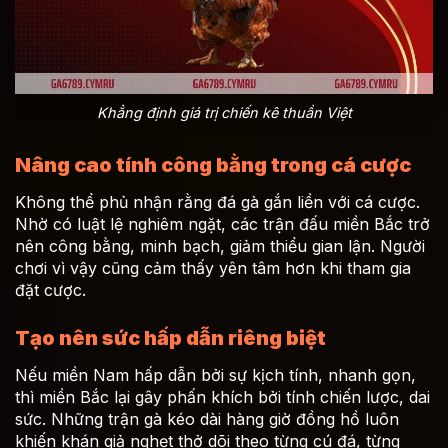
Khẳng định giá trị chiến kê thuần Việt
Nâng cao tính công bằng trong cá cược
Không thể phủ nhận rằng đá gà gắn liền với cá cược.
Nhờ có luật lệ nghiêm ngặt, các trận đấu miền Bắc trở
nên công bằng, minh bạch, giảm thiểu gian lận. Người
chơi vì vậy cũng cảm thấy yên tâm hơn khi tham gia
đặt cược.
Tạo nên sức hấp dẫn riêng biệt
Nếu miền Nam hấp dẫn bởi sự kịch tính, nhanh gọn,
thì miền Bắc lại gây phấn khích bởi tính chiến lược, dai
sức. Những trận gà kéo dài hàng giờ đồng hồ luôn
khiến khán giả nghẹt thở dõi theo từng cú đá, từng