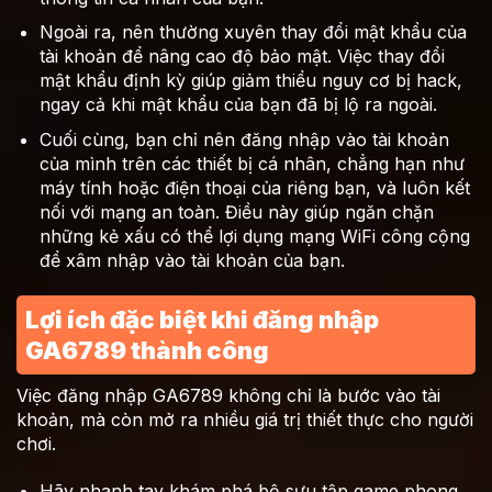
Ngoài ra, nên thường xuyên thay đổi mật khẩu của
tài khoản để nâng cao độ bảo mật. Việc thay đổi
mật khẩu định kỳ giúp giảm thiểu nguy cơ bị hack,
ngay cả khi mật khẩu của bạn đã bị lộ ra ngoài.
Cuối cùng, bạn chỉ nên đăng nhập vào tài khoản
của mình trên các thiết bị cá nhân, chẳng hạn như
máy tính hoặc điện thoại của riêng bạn, và luôn kết
nối với mạng an toàn. Điều này giúp ngăn chặn
những kẻ xấu có thể lợi dụng mạng WiFi công cộng
để xâm nhập vào tài khoản của bạn.
Lợi ích đặc biệt khi đăng nhập
GA6789 thành công
Việc đăng nhập GA6789 không chỉ là bước vào tài
khoản, mà còn mở ra nhiều giá trị thiết thực cho người
chơi.
Hãy nhanh tay khám phá bộ sưu tập game phong