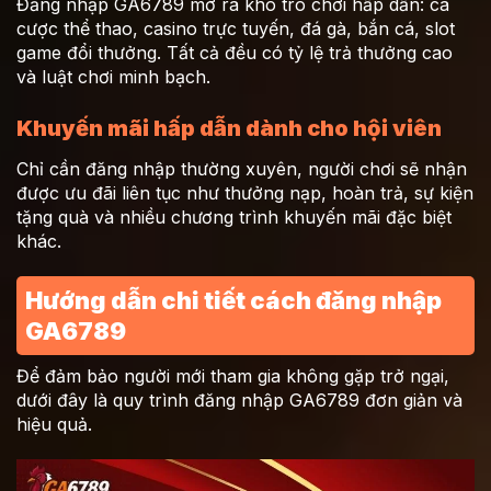
Đăng nhập GA6789 mở ra kho trò chơi hấp dẫn: cá
cược thể thao, casino trực tuyến, đá gà, bắn cá, slot
game đổi thưởng. Tất cả đều có tỷ lệ trả thưởng cao
và luật chơi minh bạch.
Khuyến mãi hấp dẫn dành cho hội viên
Chỉ cần đăng nhập thường xuyên, người chơi sẽ nhận
được ưu đãi liên tục như thưởng nạp, hoàn trả, sự kiện
tặng quà và nhiều chương trình khuyến mãi đặc biệt
khác.
Hướng dẫn chi tiết cách đăng nhập
GA6789
Để đảm bảo người mới tham gia không gặp trở ngại,
dưới đây là quy trình đăng nhập GA6789 đơn giản và
hiệu quả.