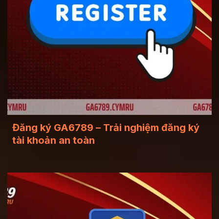
Lợi ích khi đăng ký GA6789
Đăng ký GA6789 – Trải nghiệm đăng ký
tài khoản an toàn