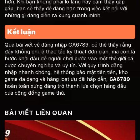
hơn. Khi bạn không phải lo lắng hay cảm thấy gấp
gáp, bạn sẽ thấy dễ dàng hơn trong việc kết nối với
những gì đang diễn ra xung quanh mình.
Kết luận
Qua bài viết về đăng nhập GA6789, có thể thấy rằng
đây không chỉ là thao tác kỹ thuật đơn giản, mà còn là
bước khởi đầu để người chơi bước vào một thế giới cá
cược chuyên nghiệp và uy tín. Với quy trình đăng
nhập nhanh chóng, hệ thống bảo mật tiên tiến, kho
game đa dạng và hàng loạt ưu đãi hấp dẫn,
GA6789
hoàn toàn xứng đáng trở thành lựa chọn hàng đầu
của cộng đồng game thủ.
BÀI VIẾT LIÊN QUAN