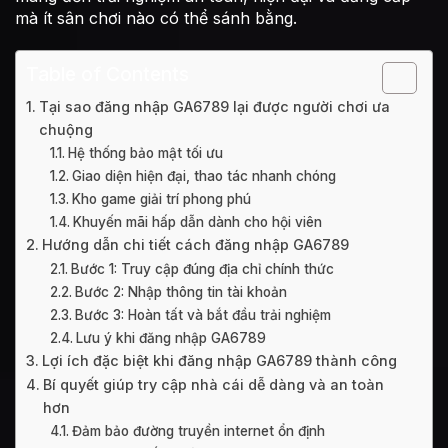
mà ít sân chơi nào có thể sánh bằng.
Table of Contents
Tại sao đăng nhập GA6789 lại được người chơi ưa
chuộng
Hệ thống bảo mật tối ưu
Giao diện hiện đại, thao tác nhanh chóng
Kho game giải trí phong phú
Khuyến mãi hấp dẫn dành cho hội viên
Hướng dẫn chi tiết cách đăng nhập GA6789
Bước 1: Truy cập đúng địa chỉ chính thức
Bước 2: Nhập thông tin tài khoản
Bước 3: Hoàn tất và bắt đầu trải nghiệm
Lưu ý khi đăng nhập GA6789
Lợi ích đặc biệt khi đăng nhập GA6789 thành công
Bí quyết giúp try cập nhà cái dễ dàng và an toàn
hơn
Đảm bảo đường truyền internet ổn định