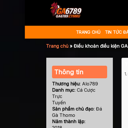
Bỏ
qua
nội
dung
TRANG CHỦ
TIN TỨC Đ
Trang chủ
»
Điều khoản điều kiện G
T
Thông tin
Thương hiệu
: Alo789
Danh mục
: Cá Cược
Trực
Tuyến
Sản phẩm chủ đạo
: Đá
Gà Thomo
Năm thành lập
:
2018