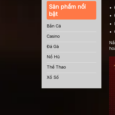
Sản phẩm nổi
bật
Bắn Cá
Casino
Nắ
Đá Gà
ho
Nổ Hũ
Thể Thao
Xổ Số