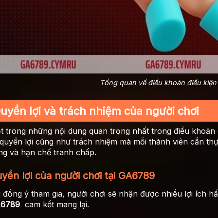
Tổng quan về điều khoản điều kiệ
uyền lợi và trách nhiệm của người chơi
t trong những nội dung quan trọng nhất trong điều khoản 
 quyền lợi cũng như trách nhiệm mà mỗi thành viên cần thự
ng và hạn chế tranh chấp.
yền lợi của người chơi tại GA6789
i đồng ý tham gia, người chơi sẽ nhận được nhiều lợi ích 
6789
cam kết mang lại.