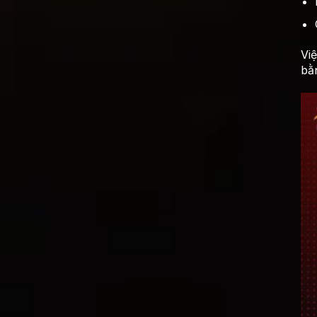
Vi
bằn