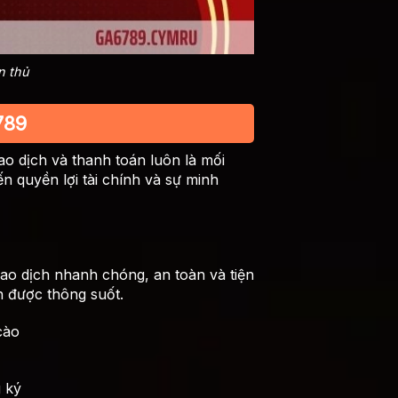
n thủ
789
o dịch và thanh toán luôn là mối
n quyền lợi tài chính và sự minh
ao dịch nhanh chóng, an toàn và tiện
h được thông suốt.
cào
g ký