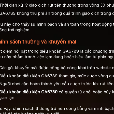
Thời gian xử lý giao dịch rút tiền thường trong vòng 30 phú
GA6789 không thu phí ẩn trong quá trình giao dịch trong
ều này cho thấy sự minh bạch và an toàn trong hoạt động tà
ởng trải nghiệm.
ính sách thưởng và khuyến mãi
t điểm nổi bật trong điều khoản GA6789 là các chương trì
ều này nhằm tránh việc lạm dụng hoặc hiểu lầm từ phía ngư
Các gói khuyến mãi được công bố công khai trên website 
Điều khoản điều kiện GA6789 tham gia, mức cược vòng quay
Người chơi cần hoàn thành yêu cầu cược trước khi rút tiền
Điều khoản điều kiện GA6789
có quyền từ chối hoặc hủy k
gian lận
ờ vậy, chính sách thưởng trở nên công bằng và minh bạch,
 lệ để tận hưởng nhiều ưu đãi.