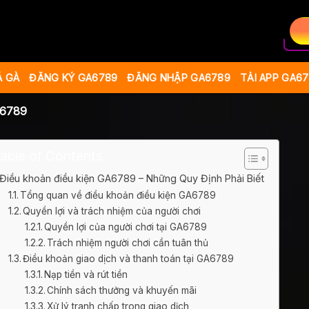
Á GÀ
ĐĂNG KÝ GA6789
ĐĂNG NHẬP GA6789
TẢI APP GA6
A6789
able of Contents
Điều khoản điều kiện GA6789 – Những Quy Định Phải Biết
Tổng quan về điều khoản điều kiện GA6789
Quyền lợi và trách nhiệm của người chơi
Quyền lợi của người chơi tại GA6789
Trách nhiệm người chơi cần tuân thủ
Điều khoản giao dịch và thanh toán tại GA6789
Nạp tiền và rút tiền
Chính sách thưởng và khuyến mãi
Xử lý tranh chấp trong giao dịch