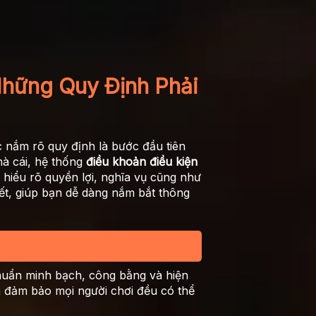
Những Quy Định Phải
c nắm rõ quy định là bước đầu tiên
hà cái, hệ thống
điều khoản điều kiện
hiểu rõ quyền lợi, nghĩa vụ cũng như
tiết, giúp bạn dễ dàng nắm bắt thông
huẩn minh bạch, công bằng và hiện
m đảm bảo mọi người chơi đều có thể