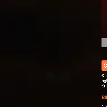
C
Để
ng
từ 
Bả
Ng