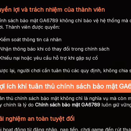
yền lợi và trách nhiệm của thành viên
ính sách bảo mật GA6789 không chỉ bảo vệ hệ thống mà c
ơi. Thành viên được quyền:
Kiểm soát thông tin cá nhân
Nhận thông báo khi có thay đổi trong chính sách
Khiếu nại hoặc yêu cầu hỗ trợ khi gặp sự cố
ợc lại, người chơi cần tuân thủ các quy định, không chia s
ợi ích khi tuân thủ chính sách bảo mật GA
n thủ chính sách bảo mật không chỉ là nghĩa vụ mà còn man
y chính là lý do
Chính sách bảo mật GA6789
luôn giữ vững
ải nghiệm an toàn tuyệt đối
i hoạt động từ đăng nhập, nạp tiền, chơi game đến rút thư