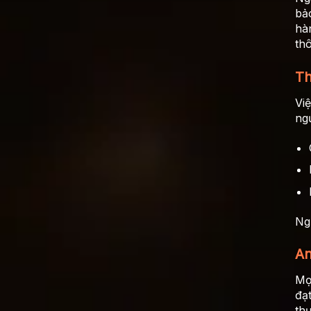
bảo
hà
thô
Th
Việ
ng
Ng
An
Mọi
đạ
thư