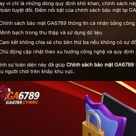
ay vì chỉ là những dòng quy định khô khan, chính sách này
toàn tuyệt đối. Điểm nổi bật của chính sách bảo mật tại G
Chính sách bảo mật GA6789 thông tin cá nhân bằng công 
Minh bạch trong thu thập và sử dụng dữ liệu
Cam kết không chia sẻ cho bên thứ ba nếu không có sự đồ
Chủ động cập nhật theo xu hướng công nghệ và quy định 
ính sự toàn diện này đã giúp
Chính sách bảo mật GA6789
ệu người chơi trên khắp khu vực.