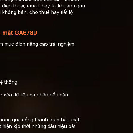
 điện thoại, email, hay tài khoản ngân
 không bán, cho thuê hay tiết lộ
ảo mật GA6789
m mục đích nâng cao trải nghiệm
hệ thống
c xóa dữ liệu cá nhân nếu cần.
hông qua cổng thanh toán bảo mật,
 hiện kịp thời những dấu hiệu bất