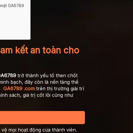
o mật GA6789
am kết an toàn cho
 GA6789
trở thành yếu tố then chốt
 minh bạch, đây còn là nền tảng thể
u
GA6789 .com
trên thị trường giải trí
nh sách, giá trị cốt lõi cũng như
vệ mọi hoạt động của thành viên.