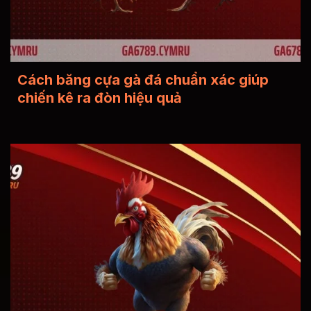
Gà chọi Nghệ An
Cách băng cựa gà đá chuẩn xác giúp
chiến kê ra đòn hiệu quả