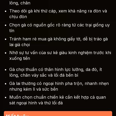
lông, chân
Theo dõi gà khi thử cáp, xem khả năng ra đòn và
chịu đòn
Chọn gà có nguồn gốc rõ ràng từ các trại giống uy
tín
Tránh ham rẻ mua gà không giấy tờ, dễ bị tráo gà
lai giả chọi
Nhờ sự tư vấn của sư kê giàu kinh nghiệm trước khi
xuống tiền
Gà chọi thuần có thân hình lực lưỡng, da đỏ, ít
lông, chân vảy sắc và lối đá bền bỉ
Gà lai thường có ngoại hình pha trộn, nhanh nhẹn
nhưng kém lì và sức bền
Muốn chọn chuẩn chiến kê cần kết hợp cả quan
sát ngoại hình và thử lối đá