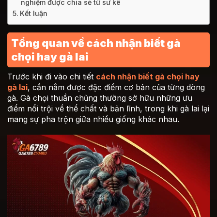
nghiệm được chia sẻ từ sư kê
Kết luận
Tổng quan về cách nhận biết gà
chọi hay gà lai
Trước khi đi vào chi tiết
cách nhận biết gà chọi hay
gà lai
, cần nắm được đặc điểm cơ bản của từng dòng
gà. Gà chọi thuần chủng thường sở hữu những ưu
điểm nổi trội về thể chất và bản lĩnh, trong khi gà lai lại
mang sự pha trộn giữa nhiều giống khác nhau.