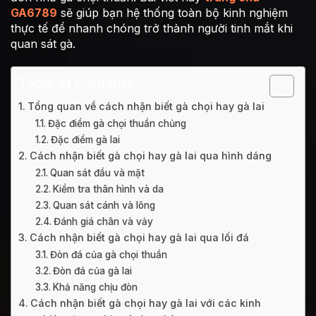
GA6789
sẽ giúp bạn hệ thống toàn bộ kinh nghiệm
thực tế để nhanh chóng trở thành người tinh mắt khi
quan sát gà.
Table of Contents
Tổng quan về cách nhận biết gà chọi hay gà lai
Đặc điểm gà chọi thuần chủng
Đặc điểm gà lai
Cách nhận biết gà chọi hay gà lai qua hình dáng
Quan sát đầu và mặt
Kiểm tra thân hình và da
Quan sát cánh và lông
Đánh giá chân và vảy
Cách nhận biết gà chọi hay gà lai qua lối đá
Đòn đá của gà chọi thuần
Đòn đá của gà lai
Khả năng chịu đòn
Cách nhận biết gà chọi hay gà lai với các kinh