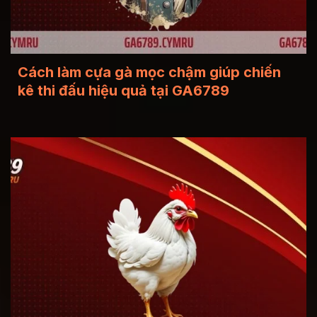
Tại sao cần áp dụng cách làm cựa gà mọc chậm
Cách làm cựa gà mọc chậm giúp chiến
kê thi đấu hiệu quả tại GA6789