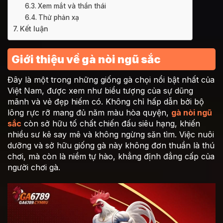
Xem mắt và thần thái
Thử phản xạ
Kết luận
Giới thiệu về gà nòi ngũ sắc
Đây là một trong những giống gà chọi nổi bật nhất của
Việt Nam, được xem như biểu tượng của sự dũng
mãnh và vẻ đẹp hiếm có. Không chỉ hấp dẫn bởi bộ
lông rực rỡ mang đủ năm màu hòa quyện,
gà nòi ngũ
sắc
còn sở hữu tố chất chiến đấu siêu hạng, khiến
nhiều sư kê say mê và không ngừng săn tìm. Việc nuôi
dưỡng và sở hữu giống gà này không đơn thuần là thú
chơi, mà còn là niềm tự hào, khẳng định đẳng cấp của
người chơi gà.