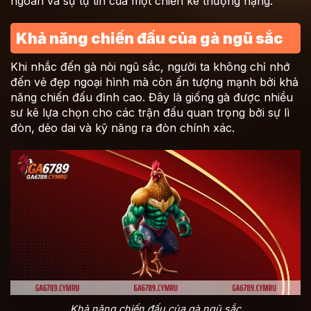
ngoan và sự tự tin của một chiến kê thượng hạng.
Khả năng chiến đấu của gà ngũ sắc
Khi nhắc đến gà nòi ngũ sắc, người ta không chỉ nhớ
đến vẻ đẹp ngoại hình mà còn ấn tượng mạnh bởi khả
năng chiến đấu đỉnh cao. Đây là giống gà được nhiều
sư kê lựa chọn cho các trận đấu quan trọng bởi sự lì
đòn, dẻo dai và kỹ năng ra đòn chính xác.
Khả năng chiến đấu của gà ngũ sắc