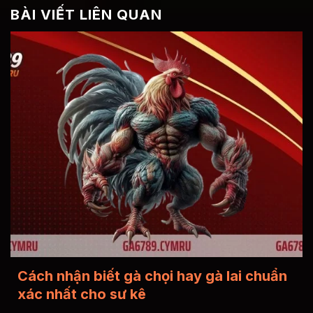
BÀI VIẾT LIÊN QUAN
Tổng quan về gà chọi và gà lai
Cách nhận biết gà chọi hay gà lai chuẩn
xác nhất cho sư kê