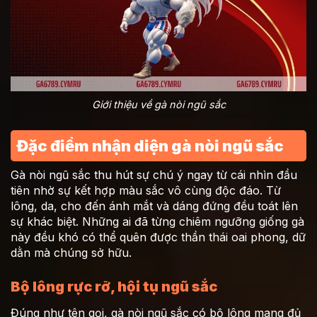
Giới thiệu về gà nòi ngũ sắc
Đặc điểm nhận diện gà nòi ngũ sắc
Gà nòi ngũ sắc thu hút sự chú ý ngay từ cái nhìn đầu
tiên nhờ sự kết hợp màu sắc vô cùng độc đáo. Từ
lông, da, cho đến ánh mắt và dáng đứng đều toát lên
sự khác biệt. Những ai đã từng chiêm ngưỡng giống gà
này đều khó có thể quên được thần thái oai phong, dữ
dằn mà chúng sở hữu.
Bộ lông rực rỡ, hội tụ ngũ sắc
Đúng như tên gọi, gà nòi ngũ sắc có bộ lông mang đủ