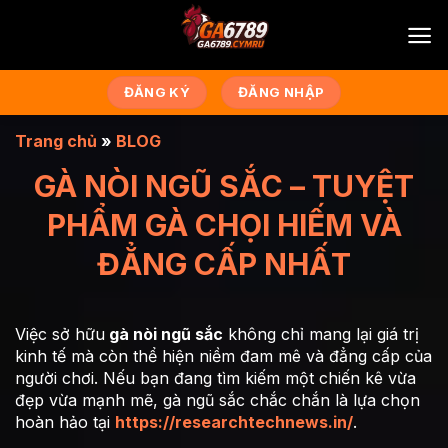
Bỏ
qua
nội
dung
ĐĂNG KÝ
ĐĂNG NHẬP
Trang chủ
»
BLOG
GÀ NÒI NGŨ SẮC – TUYỆT
PHẨM GÀ CHỌI HIẾM VÀ
ĐẲNG CẤP NHẤT
Việc sở hữu
gà nòi ngũ sắc
không chỉ mang lại giá trị
kinh tế mà còn thể hiện niềm đam mê và đẳng cấp của
người chơi. Nếu bạn đang tìm kiếm một chiến kê vừa
đẹp vừa mạnh mẽ, gà ngũ sắc chắc chắn là lựa chọn
hoàn hảo tại
https://researchtechnews.in/
.