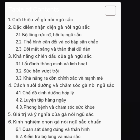
Table of Contents
Giới thiệu về gà nòi ngũ sắc
Đặc điểm nhận diện gà nòi ngũ sắc
Bộ lông rực rỡ, hội tụ ngũ sắc
Thể hình cân đối và cơ bắp săn chắc
Đôi mắt sáng và thần thái dữ dằn
Khả năng chiến đấu của gà ngũ sắc
Lối đánh thông minh và linh hoạt
Sức bền vượt trội
Khả năng ra đòn chính xác và mạnh mẽ
Cách nuôi dưỡng và chăm sóc gà nòi ngũ sắc
Chế độ dinh dưỡng hợp lý
Luyện tập hàng ngày
Phòng bệnh và chăm sóc sức khỏe
Giá trị và ý nghĩa của gà nòi ngũ sắc
Kinh nghiệm chọn gà nòi ngũ sắc chuẩn
Quan sát dáng đứng và thân hình
Kiểm tra bộ lông và màu sắc