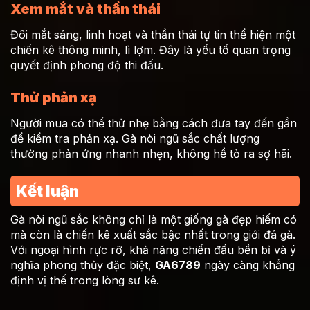
Xem mắt và thần thái
Đôi mắt sáng, linh hoạt và thần thái tự tin thể hiện một
chiến kê thông minh, lì lợm. Đây là yếu tố quan trọng
quyết định phong độ thi đấu.
Thử phản xạ
Người mua có thể thử nhẹ bằng cách đưa tay đến gần
để kiểm tra phản xạ. Gà nòi ngũ sắc chất lượng
thường phản ứng nhanh nhẹn, không hề tỏ ra sợ hãi.
Kết luận
Gà nòi ngũ sắc không chỉ là một giống gà đẹp hiếm có
mà còn là chiến kê xuất sắc bậc nhất trong giới đá gà.
Với ngoại hình rực rỡ, khả năng chiến đấu bền bỉ và ý
nghĩa phong thủy đặc biệt,
GA6789
ngày càng khẳng
định vị thế trong lòng sư kê.