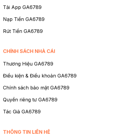
Tải App GA6789
Nạp Tiền GA6789
Rút Tiền GA6789
CHÍNH SÁCH NHÀ CÁI
Thương Hiệu GA6789
Điều kiện & Điều khoản GA6789
Chính sách bảo mật GA6789
Quyền riêng tư GA6789
Tác Giả GA6789
THÔNG TIN LIÊN HỆ