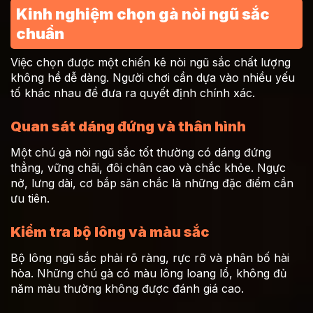
Kinh nghiệm chọn gà nòi ngũ sắc
chuẩn
Việc chọn được một chiến kê nòi ngũ sắc chất lượng
không hề dễ dàng. Người chơi cần dựa vào nhiều yếu
tố khác nhau để đưa ra quyết định chính xác.
Quan sát dáng đứng và thân hình
Một chú gà nòi ngũ sắc tốt thường có dáng đứng
thẳng, vững chãi, đôi chân cao và chắc khỏe. Ngực
nở, lưng dài, cơ bắp săn chắc là những đặc điểm cần
ưu tiên.
Kiểm tra bộ lông và màu sắc
Bộ lông ngũ sắc phải rõ ràng, rực rỡ và phân bố hài
hòa. Những chú gà có màu lông loang lổ, không đủ
năm màu thường không được đánh giá cao.