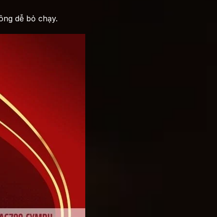
hông dễ bỏ chạy.