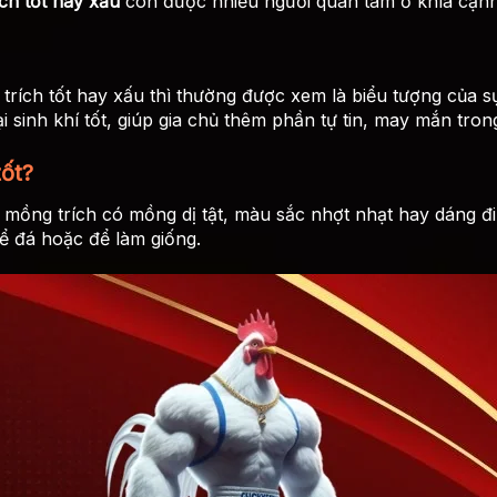
ch tốt hay xấu
còn được nhiều người quan tâm ở khía cạnh
rích tốt hay xấu thì thường được xem là biểu tượng của s
i sinh khí tốt, giúp gia chủ thêm phần tự tin, may mắn tro
tốt?
ồng trích có mồng dị tật, màu sắc nhợt nhạt hay dáng đi ủ
ể đá hoặc để làm giống.