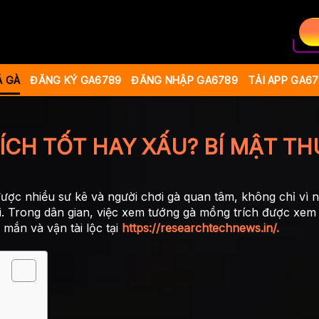
Á GÀ
ĐĂNG KÝ GA6789
ĐĂNG NHẬP GA6789
TẢI APP GA6
CH TỐT HAY XẤU? BÍ MẬT THÚ V
được nhiều sư kê và người chơi gà quan tâm, không chỉ vì n
ọi. Trong dân gian, việc xem tướng gà mồng trích được xem
mắn và vận tài lộc tại
https://researchtechnews.in/
.