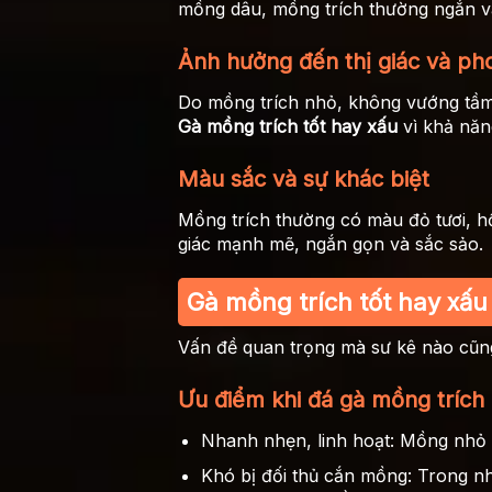
mồng dâu, mồng trích thường ngắn và
Ảnh hưởng đến thị giác và ph
Do mồng trích nhỏ, không vướng tầm n
Gà mồng trích tốt hay xấu
vì khả năng
Màu sắc và sự khác biệt
Mồng trích thường có màu đỏ tươi, h
giác mạnh mẽ, ngắn gọn và sắc sảo.
Gà mồng trích tốt hay xấu
Vấn đề quan trọng mà sư kê nào cũng
Ưu điểm khi đá gà mồng trích
Nhanh nhẹn, linh hoạt: Mồng nhỏ g
Khó bị đối thủ cắn mồng: Trong nhữ