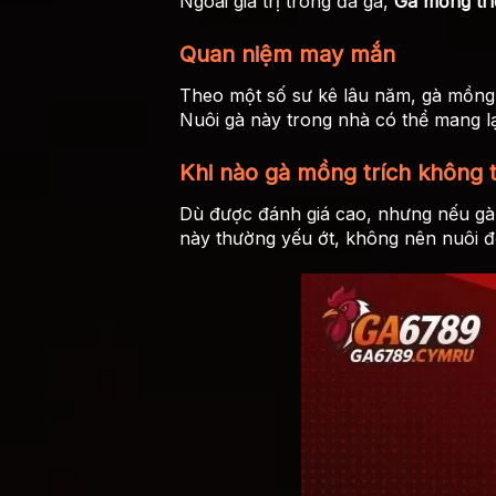
Ngoài giá trị trong đá gà,
Gà mồng trí
Quan niệm may mắn
Theo một số sư kê lâu năm, gà mồng t
Nuôi gà này trong nhà có thể mang lạ
Khi nào gà mồng trích không 
Dù được đánh giá cao, nhưng nếu gà m
này thường yếu ớt, không nên nuôi đ