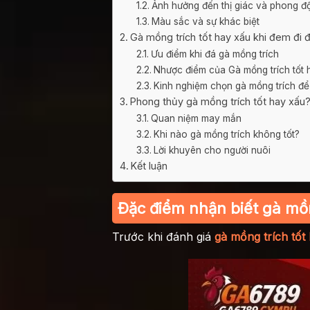
Ảnh hưởng đến thị giác và phong đ
Màu sắc và sự khác biệt
Gà mồng trích tốt hay xấu khi đem đi 
Ưu điểm khi đá gà mồng trích
Nhược điểm của Gà mồng trích tốt 
Kinh nghiệm chọn gà mồng trích để
Phong thủy gà mồng trích tốt hay xấu
Quan niệm may mắn
Khi nào gà mồng trích không tốt?
Lời khuyên cho người nuôi
Kết luận
Đặc điểm nhận biết gà mồ
Trước khi đánh giá
gà mồng trích tốt