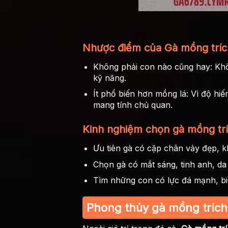
Nhược điểm của
Gà mồng tríc
Không phải con nào cũng hay: Khô
kỹ năng.
Ít phổ biến hơn mồng lá: Vì độ hiếm
mang tính chủ quan.
Kinh nghiệm chọn gà mồng tr
Ưu tiên gà có cặp chân vảy đẹp, k
Chọn gà có mắt sáng, tinh anh, da 
Tìm những con có lực đá mạnh, biế
Phong thủy gà mồng trích 