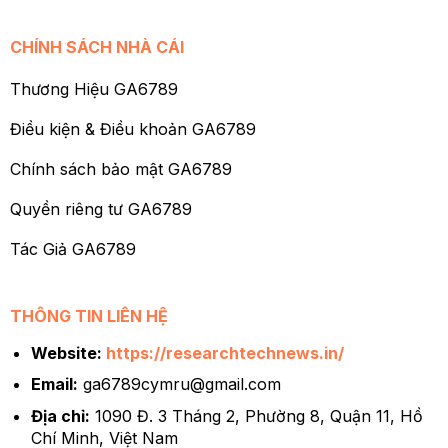
CHÍNH SÁCH NHÀ CÁI
Thương Hiệu GA6789
Điều kiện & Điều khoản GA6789
Chính sách bảo mật GA6789
Quyền riêng tư GA6789
Tác Giả GA6789
THÔNG TIN LIÊN HỆ
Website:
https://researchtechnews.in/
Email:
ga6789cymru@gmail.com
Địa chỉ:
1090 Đ. 3 Tháng 2, Phường 8, Quận 11, Hồ
Chí Minh, Việt Nam