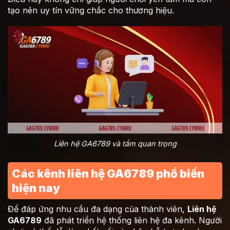
tạo nên uy tín vững chắc cho thương hiệu.
Liên hệ GA6789 và tầm quan trọng
Các kênh liên hệ GA6789 phổ biến
hiện nay
Để đáp ứng nhu cầu đa dạng của thành viên,
Liên hệ
GA6789
đã phát triển hệ thống liên hệ đa kênh. Người