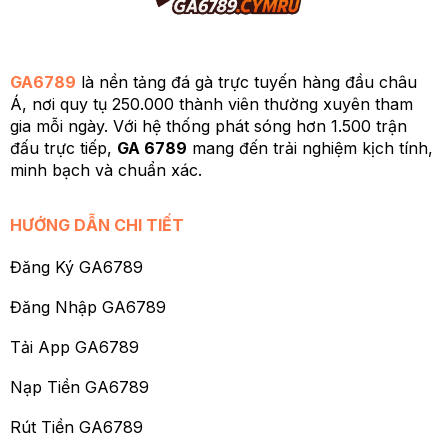
GA6789
là nền tảng đá gà trực tuyến hàng đầu châu
Á, nơi quy tụ 250.000 thành viên thường xuyên tham
gia mỗi ngày. Với hệ thống phát sóng hơn 1.500 trận
đấu trực tiếp,
GA 6789
mang đến trải nghiệm kịch tính,
minh bạch và chuẩn xác.
HƯỚNG DẪN CHI TIẾT
Đăng Ký GA6789
Đăng Nhập GA6789
Tải App GA6789
Nạp Tiền GA6789
Rút Tiền GA6789