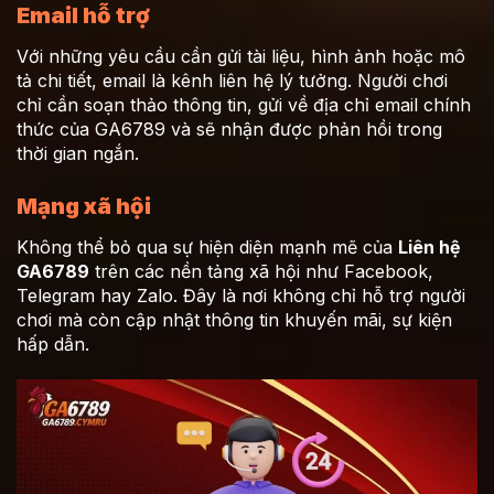
Email hỗ trợ
Với những yêu cầu cần gửi tài liệu, hình ảnh hoặc mô
tả chi tiết, email là kênh liên hệ lý tưởng. Người chơi
chỉ cần soạn thảo thông tin, gửi về địa chỉ email chính
thức của GA6789 và sẽ nhận được phản hồi trong
thời gian ngắn.
Mạng xã hội
Không thể bỏ qua sự hiện diện mạnh mẽ của
Liên hệ
GA6789
trên các nền tảng xã hội như Facebook,
Telegram hay Zalo. Đây là nơi không chỉ hỗ trợ người
chơi mà còn cập nhật thông tin khuyến mãi, sự kiện
hấp dẫn.