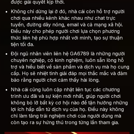
được giải quyết kịp thời.
Không chỉ dừng lại ở đó, nhà cái còn hỗ trợ người
chơi qua nhiều kênh khác nhau như chat trực
tuyến, đường dây nóng, email và cả mạng xã hội.
Điều này cho phép người chơi lựa chọn phương
thức liên hệ phù hợp nhất với mình, tạo sự thuận
tiện tối đa.
Đội ngũ nhân viên liên hệ GA6789 là những người
chuyên nghiệp, có kinh nghiệm, luôn sẵn lòng hỗ
trợ và hiểu biết về sản phẩm và dịch vụ mà họ cung
cấp. Họ sẽ nhiệt tình giải đáp mọi thắc mắc và đảm
bảo rằng người chơi cảm thấy hài lòng.
Nhà cái cũng luôn cập nhật liên tục các chương
trình ưu đãi và sự kiện mới nhất, giúp người chơi
không bỏ lỡ bất kỳ cơ hội nào để tận hưởng những
lợi ích hấp dẫn từ dịch vụ của họ. Điều này không
chỉ làm tăng trải nghiệm chơi của người dùng mà
còn tạo ra sự hứng thú trong từng lần tham gia.