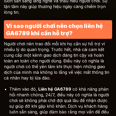
luôn sẵn sàng lắng nghe và thấu hiểu người chơi. Sự
tận tâm này giúp thương hiệu ngày càng chiếm trọn
lòng tin.
Vì sao người chơi nên chọn liên hệ
GA6789 khi cần hỗ trợ?
Người chơi nên trao đổi mỗi khi họ cần sự hỗ trợ vì
nhiều lý do quan trọng. Trước hết, nhà cái cam kết
cung cấp một kênh giao dịch đáng tin cậy và hoàn
toàn an toàn cho người dùng. Điều này có nghĩa là
người chơi có thể yên tâm khi thực hiện những giao
dịch của mình mà không lo lắng về việc mất thông tin
cá nhân hay bị lừa đảo.
Thêm vào đó,
Liên hệ GA6789
có khả năng phản
hồi nhanh chóng, 24/7, điều này có nghĩa là người
chơi sẽ không phải chờ đợi quá lâu để nhận được
sự giúp đỡ khi gặp khó khăn. Dịch vụ khách hàng
luôn sẵn sàng, giúp đảm bảo rằng mọi vấn đề đều