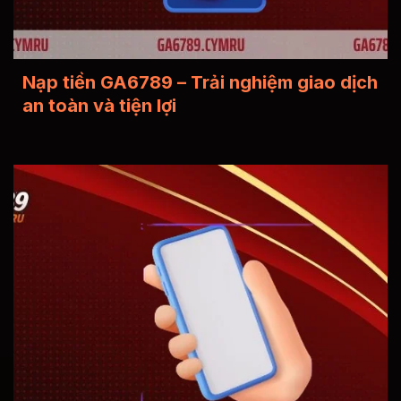
Tổng quan về nạp tiền GA6789
Nạp tiền GA6789 – Trải nghiệm giao dịch
an toàn và tiện lợi