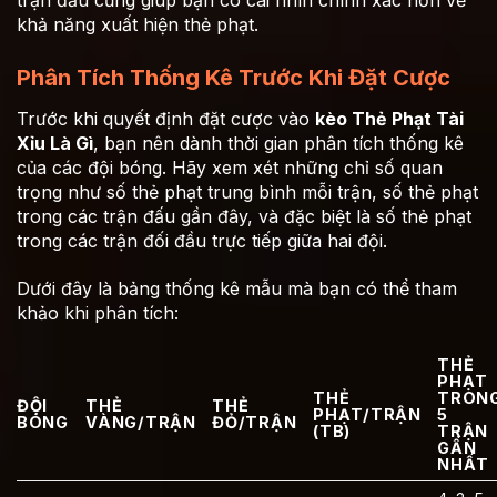
trận đấu cũng giúp bạn có cái nhìn chính xác hơn về
khả năng xuất hiện thẻ phạt.
Phân Tích Thống Kê Trước Khi Đặt Cược
Trước khi quyết định đặt cược vào
kèo Thẻ Phạt Tài
Xỉu Là Gì
, bạn nên dành thời gian phân tích thống kê
của các đội bóng. Hãy xem xét những chỉ số quan
trọng như số thẻ phạt trung bình mỗi trận, số thẻ phạt
trong các trận đấu gần đây, và đặc biệt là số thẻ phạt
trong các trận đối đầu trực tiếp giữa hai đội.
Dưới đây là bảng thống kê mẫu mà bạn có thể tham
khảo khi phân tích:
THẺ
PHẠT
THẺ
TRON
ĐỘI
THẺ
THẺ
PHẠT/TRẬN
5
BÓNG
VÀNG/TRẬN
ĐỎ/TRẬN
(TB)
TRẬN
GẦN
NHẤT