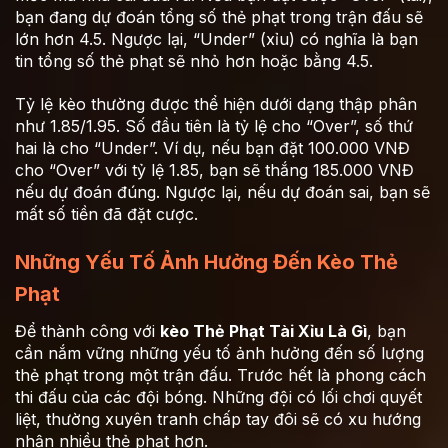
bạn đang dự đoán tổng số thẻ phạt trong trận đấu sẽ
lớn hơn 4.5. Ngược lại, “Under” (xỉu) có nghĩa là bạn
tin tổng số thẻ phạt sẽ nhỏ hơn hoặc bằng 4.5.
Tỷ lệ kèo thường được thể hiện dưới dạng thập phân
như 1.85/1.95. Số đầu tiên là tỷ lệ cho “Over”, số thứ
hai là cho “Under”. Ví dụ, nếu bạn đặt 100.000 VNĐ
cho “Over” với tỷ lệ 1.85, bạn sẽ thắng 185.000 VNĐ
nếu dự đoán đúng. Ngược lại, nếu dự đoán sai, bạn sẽ
mất số tiền đã đặt cược.
Những Yếu Tố Ảnh Hưởng Đến Kèo Thẻ
Phạt
Để thành công với
kèo Thẻ Phạt Tài Xỉu Là Gì
, bạn
cần nắm vững những yếu tố ảnh hưởng đến số lượng
thẻ phạt trong một trận đấu. Trước hết là phong cách
thi đấu của các đội bóng. Những đội có lối chơi quyết
liệt, thường xuyên tranh chấp tay đôi sẽ có xu hướng
nhận nhiều thẻ phạt hơn.