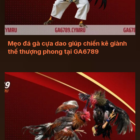
Tổng quan về đá gà cựa dao
Mẹo đá gà cựa dao giúp chiến kê giành
thế thượng phong tại GA6789