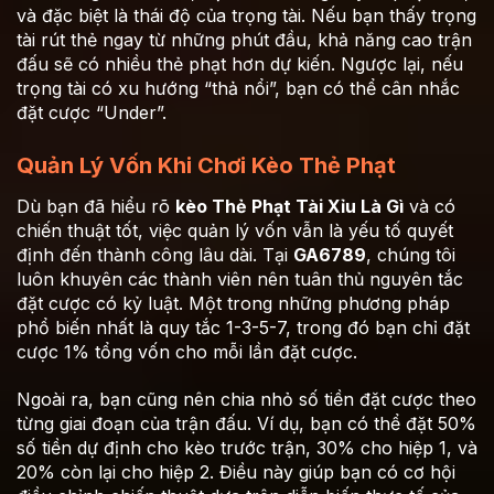
và đặc biệt là thái độ của trọng tài. Nếu bạn thấy trọng
tài rút thẻ ngay từ những phút đầu, khả năng cao trận
đấu sẽ có nhiều thẻ phạt hơn dự kiến. Ngược lại, nếu
trọng tài có xu hướng “thả nổi”, bạn có thể cân nhắc
đặt cược “Under”.
Quản Lý Vốn Khi Chơi Kèo Thẻ Phạt
Dù bạn đã hiểu rõ
kèo Thẻ Phạt Tài Xỉu Là Gì
và có
chiến thuật tốt, việc quản lý vốn vẫn là yếu tố quyết
định đến thành công lâu dài. Tại
GA6789
, chúng tôi
luôn khuyên các thành viên nên tuân thủ nguyên tắc
đặt cược có kỷ luật. Một trong những phương pháp
phổ biến nhất là quy tắc 1-3-5-7, trong đó bạn chỉ đặt
cược 1% tổng vốn cho mỗi lần đặt cược.
Ngoài ra, bạn cũng nên chia nhỏ số tiền đặt cược theo
từng giai đoạn của trận đấu. Ví dụ, bạn có thể đặt 50%
số tiền dự định cho kèo trước trận, 30% cho hiệp 1, và
20% còn lại cho hiệp 2. Điều này giúp bạn có cơ hội