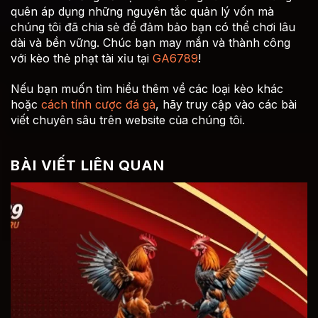
quên áp dụng những nguyên tắc quản lý vốn mà
chúng tôi đã chia sẻ để đảm bảo bạn có thể chơi lâu
dài và bền vững. Chúc bạn may mắn và thành công
với kèo thẻ phạt tài xỉu tại
GA6789
!
Nếu bạn muốn tìm hiểu thêm về các loại kèo khác
hoặc
cách tính cược đá gà
, hãy truy cập vào các bài
viết chuyên sâu trên website của chúng tôi.
BÀI VIẾT LIÊN QUAN