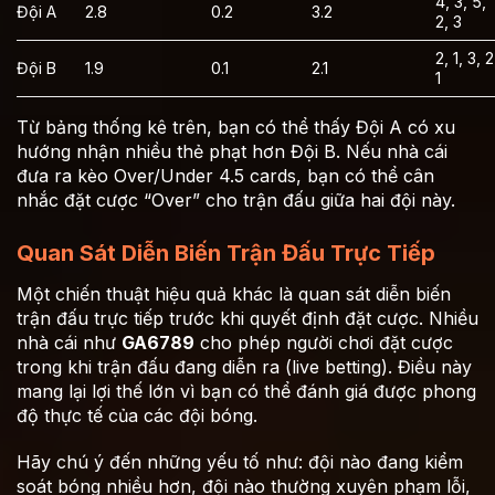
4, 3, 5,
Đội A
2.8
0.2
3.2
2, 3
2, 1, 3, 2
Đội B
1.9
0.1
2.1
1
Từ bảng thống kê trên, bạn có thể thấy Đội A có xu
hướng nhận nhiều thẻ phạt hơn Đội B. Nếu nhà cái
đưa ra kèo Over/Under 4.5 cards, bạn có thể cân
nhắc đặt cược “Over” cho trận đấu giữa hai đội này.
Quan Sát Diễn Biến Trận Đấu Trực Tiếp
Một chiến thuật hiệu quả khác là quan sát diễn biến
trận đấu trực tiếp trước khi quyết định đặt cược. Nhiều
nhà cái như
GA6789
cho phép người chơi đặt cược
trong khi trận đấu đang diễn ra (live betting). Điều này
mang lại lợi thế lớn vì bạn có thể đánh giá được phong
độ thực tế của các đội bóng.
Hãy chú ý đến những yếu tố như: đội nào đang kiểm
soát bóng nhiều hơn, đội nào thường xuyên phạm lỗi,