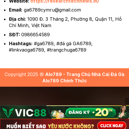
Website:
https://researchtechnews.in/
Email:
ga6789cymru@gmail.com
Địa chỉ:
1090 Đ. 3 Tháng 2, Phường 8, Quận 11, Hồ
Chí Minh, Việt Nam
SĐT:
0986654589
Hashtags:
#ga6789, #đá gà GA6789,
#linkvaoga6789, #trangchuga6789
Copyright 2025 ©
Alo789 - Trang Chủ Nhà Cái Đá Gà
Alo789 Chính Thức