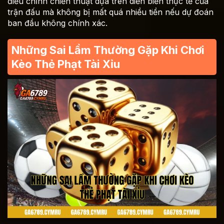
điều chỉnh chiến thuật dựa trên diễn biến thực tế của
trận đấu mà không bị mất quá nhiều tiền nếu dự đoán
ban đầu không chính xác.
Những Sai Lầm Thường Gặp Khi Chơi
Kèo Thẻ Phạt Tài Xỉu