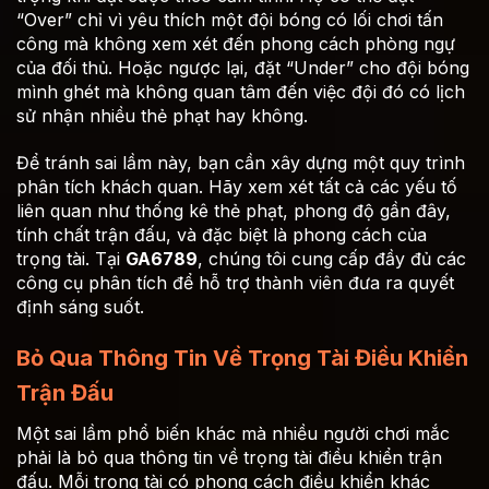
“Over” chỉ vì yêu thích một đội bóng có lối chơi tấn
công mà không xem xét đến phong cách phòng ngự
của đối thủ. Hoặc ngược lại, đặt “Under” cho đội bóng
mình ghét mà không quan tâm đến việc đội đó có lịch
sử nhận nhiều thẻ phạt hay không.
Để tránh sai lầm này, bạn cần xây dựng một quy trình
phân tích khách quan. Hãy xem xét tất cả các yếu tố
liên quan như thống kê thẻ phạt, phong độ gần đây,
tính chất trận đấu, và đặc biệt là phong cách của
trọng tài. Tại
GA6789
, chúng tôi cung cấp đầy đủ các
công cụ phân tích để hỗ trợ thành viên đưa ra quyết
định sáng suốt.
Bỏ Qua Thông Tin Về Trọng Tài Điều Khiển
Trận Đấu
Một sai lầm phổ biến khác mà nhiều người chơi mắc
phải là bỏ qua thông tin về trọng tài điều khiển trận
đấu. Mỗi trọng tài có phong cách điều khiển khác