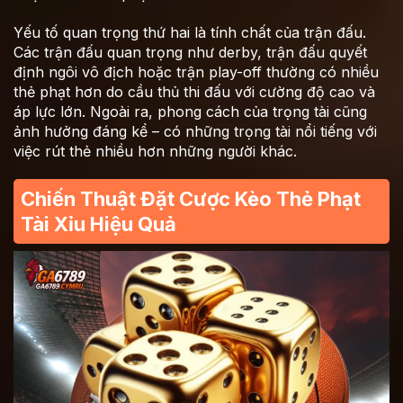
Yếu tố quan trọng thứ hai là tính chất của trận đấu.
Các trận đấu quan trọng như derby, trận đấu quyết
định ngôi vô địch hoặc trận play-off thường có nhiều
thẻ phạt hơn do cầu thủ thi đấu với cường độ cao và
áp lực lớn. Ngoài ra, phong cách của trọng tài cũng
ảnh hưởng đáng kể – có những trọng tài nổi tiếng với
việc rút thẻ nhiều hơn những người khác.
Chiến Thuật Đặt Cược Kèo Thẻ Phạt
Tài Xỉu Hiệu Quả