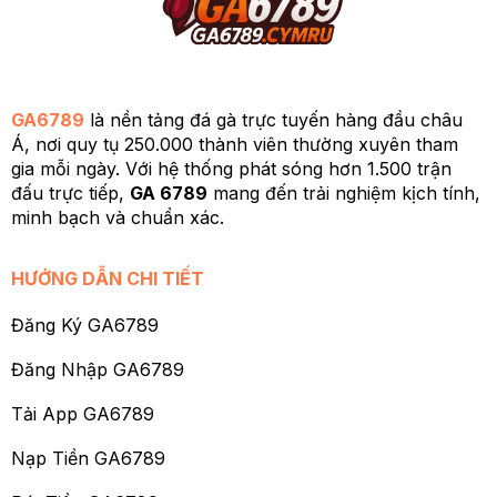
GA6789
là nền tảng đá gà trực tuyến hàng đầu châu
Á, nơi quy tụ 250.000 thành viên thường xuyên tham
gia mỗi ngày. Với hệ thống phát sóng hơn 1.500 trận
đấu trực tiếp,
GA 6789
mang đến trải nghiệm kịch tính,
minh bạch và chuẩn xác.
HƯỚNG DẪN CHI TIẾT
Đăng Ký GA6789
Đăng Nhập GA6789
Tải App GA6789
Nạp Tiền GA6789